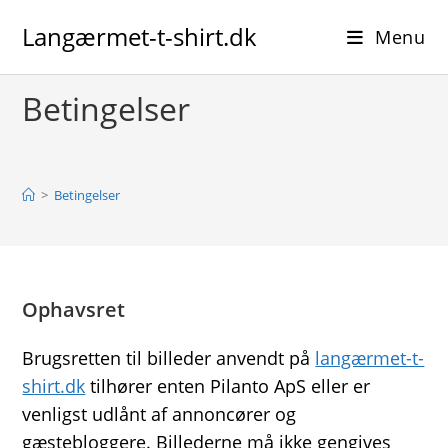
Skip
Langærmet-t-shirt.dk
to
Menu
content
Betingelser
>
Betingelser
Ophavsret
Brugsretten til billeder anvendt på
langærmet-t-
shirt.dk
tilhører enten Pilanto ApS eller er
venligst udlånt af annoncører og
gæstebloggere. Billederne må ikke gengives