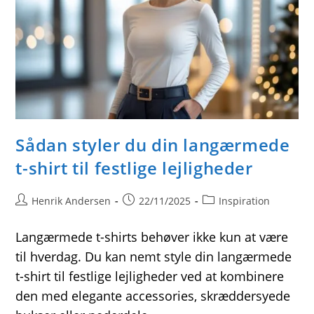
Sådan styler du din langærmede
t-shirt til festlige lejligheder
Post
Post
Post
Henrik Andersen
22/11/2025
Inspiration
author:
published:
category:
Langærmede t-shirts behøver ikke kun at være
til hverdag. Du kan nemt style din langærmede
t-shirt til festlige lejligheder ved at kombinere
den med elegante accessories, skræddersyede