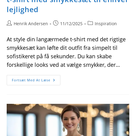
lejlighed
Post
Post
Post
Henrik Andersen
11/12/2025
Inspiration
author:
published:
category:
At style din langærmede t-shirt med det rigtige
smykkesæt kan løfte dit outfit fra simpelt til
sofistikeret på få sekunder. Du kan skabe
forskellige looks ved at vælge smykker, der…
Sådan
Fortsæt Med At Læse
Styler
Du
Din
Langærmede
T-
Shirt
Med
Smykkesæt
Til
Enhver
Lejlighed