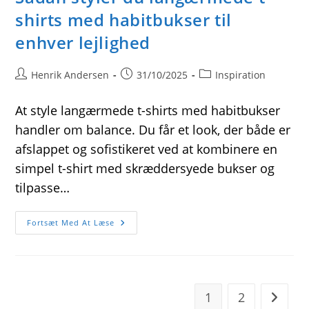
shirts med habitbukser til
enhver lejlighed
Post
Post
Post
Henrik Andersen
31/10/2025
Inspiration
author:
published:
category:
At style langærmede t-shirts med habitbukser
handler om balance. Du får et look, der både er
afslappet og sofistikeret ved at kombinere en
simpel t-shirt med skræddersyede bukser og
tilpasse…
Sådan
Fortsæt Med At Læse
Styler
Du
Langærmede
T-
Shirts
Med
Habitbukser
1
2
Go to t
Til