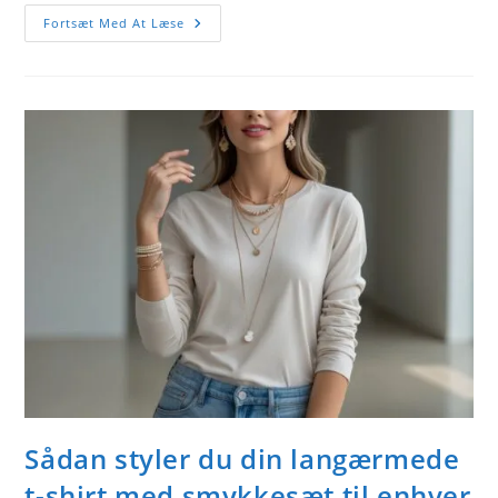
Guide
Fortsæt Med At Læse
Til
Langærmede
T-
Shirts
Med
Eget
Tryk
Sådan styler du din langærmede
t-shirt med smykkesæt til enhver