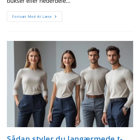
bukser eller nederdele…
Sådan
Fortsæt Med At Læse
Styler
Du
Din
Langærmede
T-
Shirt
Til
Festlige
Lejligheder
Sådan styler du langærmede t-