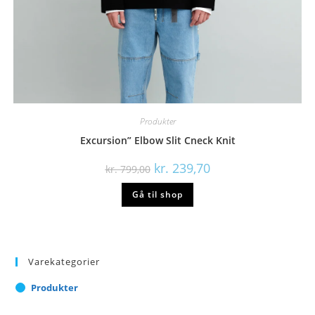
Produkter
Excursion” Elbow Slit Cneck Knit
Den
Den
kr.
239,70
kr.
799,00
oprindelige
aktuelle
pris
pris
Gå til shop
var:
er:
kr. 799,00.
kr. 239,70.
Varekategorier
Produkter