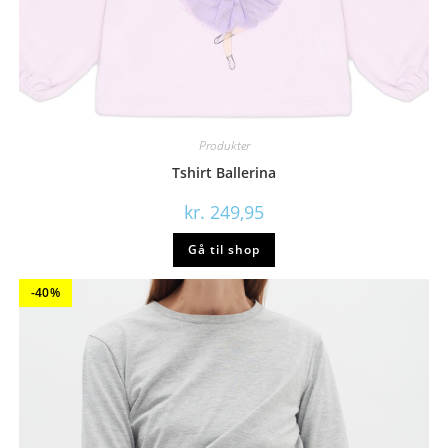
Produkter
Tshirt Ballerina
kr.
249,95
Gå til shop
-40%