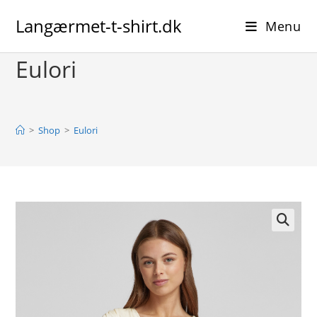
Skip
Langærmet-t-shirt.dk
to
Menu
content
Eulori
>
Shop
>
Eulori
🔍