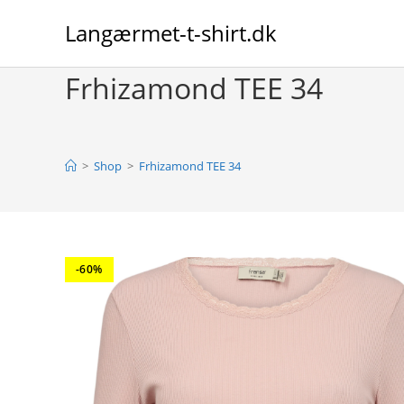
Skip
Langærmet-t-shirt.dk
to
content
Frhizamond TEE 34
>
Shop
>
Frhizamond TEE 34
-60%