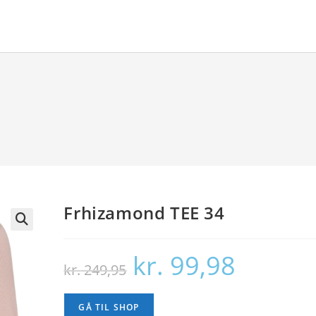
Frhizamond TEE 34
🔍
kr.
99,98
Den
Den
kr.
249,95
oprindelige
aktuelle
pris
pris
var:
er:
kr. 249,95.
kr. 99,98.
GÅ TIL SHOP