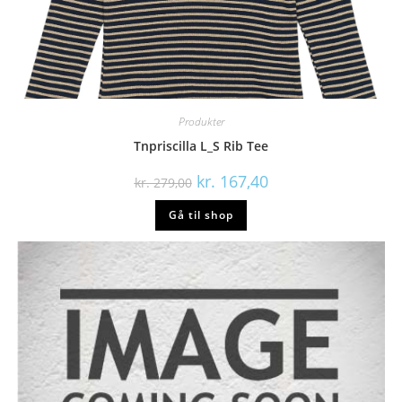
Produkter
Tnpriscilla L_S Rib Tee
Den
Den
kr.
167,40
kr.
279,00
oprindelige
aktuelle
pris
pris
Gå til shop
var:
er:
kr. 279,00.
kr. 167,40.