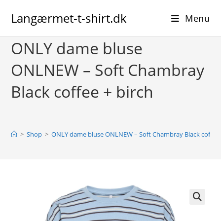
Skip
Langærmet-t-shirt.dk
to
Menu
content
ONLY dame bluse
ONLNEW – Soft Chambray
Black coffee + birch
>
Shop
>
ONLY dame bluse ONLNEW – Soft Chambray Black coffee 
🔍