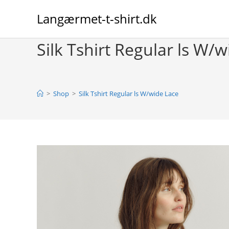
Skip
Langærmet-t-shirt.dk
to
content
Silk Tshirt Regular ls W/
>
Shop
>
Silk Tshirt Regular ls W/wide Lace