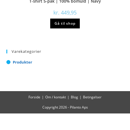
T-shirt 5-pak | 100% bomuld | Navy
kr.
449,95
Gå til shop
Varekategorier
Produkter
Forside
Om / kontakt
Blog
Betingelser
Copyright 2026 - Pilanto Aps