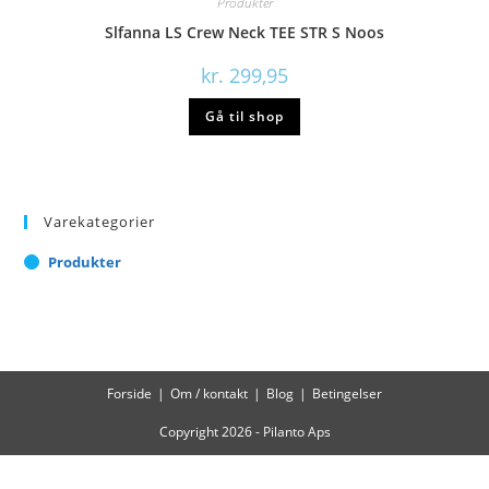
Produkter
Slfanna LS Crew Neck TEE STR S Noos
kr.
299,95
Gå til shop
Varekategorier
Produkter
Forside
Om / kontakt
Blog
Betingelser
Copyright 2026 - Pilanto Aps