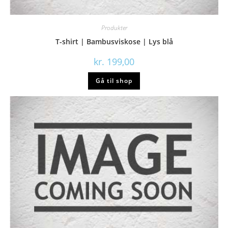
Produkter
T-shirt | Bambusviskose | Lys blå
kr.
199,00
Gå til shop