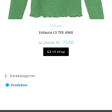
Produkter
Enlaura LS TEE 6960
Den
Den
kr.
75,00
kr.
450,00
oprindelige
aktuelle
pris
pris
Gå til shop
var:
er:
kr. 450,00.
kr. 75,00.
Varekategorier
Produkter