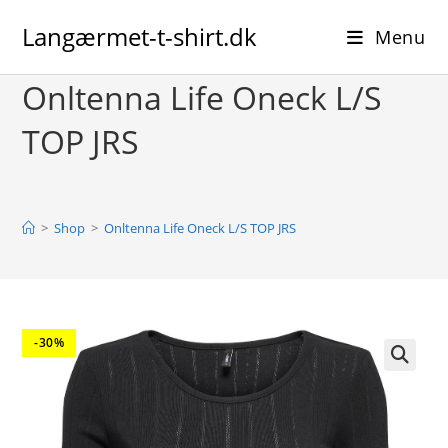
Skip
Langærmet-t-shirt.dk
to
Menu
content
Onltenna Life Oneck L/S
TOP JRS
>
Shop
>
Onltenna Life Oneck L/S TOP JRS
-30%
🔍