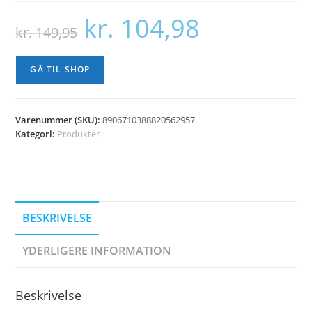
kr.
104,98
Den
Den
kr.
149,95
oprindelige
aktuelle
pris
pris
var:
er:
kr. 149,95.
kr. 104,98.
GÅ TIL SHOP
Varenummer (SKU):
8906710388820562957
Kategori:
Produkter
BESKRIVELSE
YDERLIGERE INFORMATION
Beskrivelse